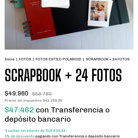
Inicio
|
FOTOS
|
FOTOS ESTILO POLAROID
|
SCRAPBOOK + 24 FOTOS
SCRAPBOOK + 24 FOTOS
$49.960
$58.780
Precio sin impuestos
$41.289,26
$47.462
con
Transferencia o
depósito bancario
3
cuotas sin interés de
$16.653,33
5% de descuento
pagando con Transferencia o depósito bancario