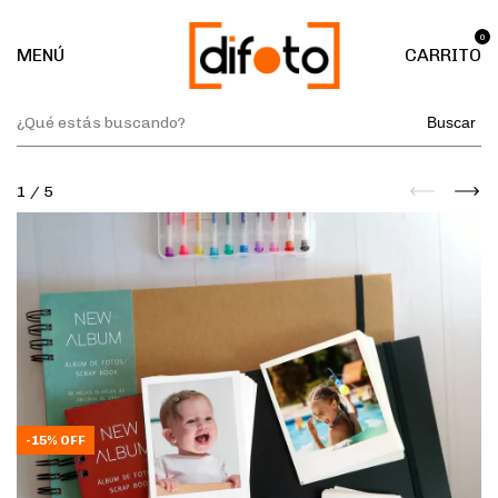
0
MENÚ
CARRITO
Buscar
1
/
5
-
15
%
OFF