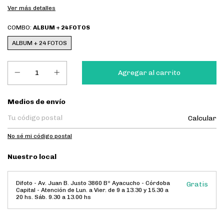
Ver más detalles
COMBO:
ALBUM + 24 FOTOS
ALBUM + 24 FOTOS
Entregas para el CP:
Medios de envío
Calcular
No sé mi código postal
Nuestro local
Difoto - Av. Juan B. Justo 3860 Bº Ayacucho - Córdoba
Gratis
Capital - Atención de Lun. a Vier. de 9 a 13.30 y 15.30 a
20 hs. Sáb. 9.30 a 13.00 hs