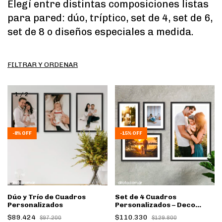
Elegí entre distintas composiciones listas
para pared: dúo, tríptico, set de 4, set de 6,
set de 8 o diseños especiales a medida.
FILTRAR Y ORDENAR
1
/
2
-
8
%
OFF
-
15
%
OFF
Dúo y Trío de Cuadros
Set de 4 Cuadros
Personalizados
Personalizados – Deco
Pared
$89.424
$110.330
$97.200
$129.800