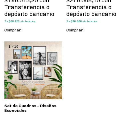
$196.513,20
con
$276.068,10
con
Transferencia o
Transferencia o
depósito bancario
depósito bancario
3
x
$68.952
sin interés
3
x
$96.866
sin interés
Comprar
Comprar
1
/
10
Set de Cuadros – Diseños
Especiales