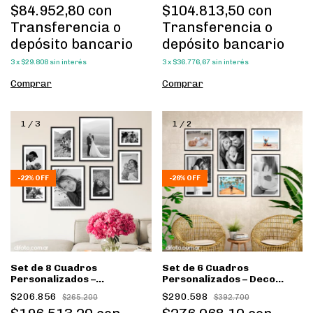
$84.952,80
con
$104.813,50
con
Transferencia o
Transferencia o
depósito bancario
depósito bancario
3
x
$29.808
sin interés
3
x
$36.776,67
sin interés
Comprar
Comprar
1
/
3
1
/
2
-
22
%
OFF
-
26
%
OFF
Set de 8 Cuadros
Set de 6 Cuadros
Personalizados –
Personalizados – Deco
Composición Deco
Pared
$206.856
$290.598
$265.200
$392.700