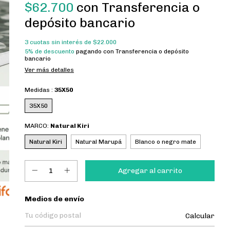
$62.700
con
Transferencia o
depósito bancario
3
cuotas sin interés de
$22.000
5% de descuento
pagando con Transferencia o depósito
bancario
Ver más detalles
Medidas :
35X50
35X50
MARCO:
Natural Kiri
Natural Kiri
Natural Marupá
Blanco o negro mate
Entregas para el CP:
Medios de envío
Calcular