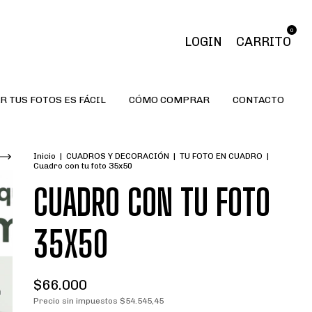
0
LOGIN
CARRITO
R TUS FOTOS ES FÁCIL
CÓMO COMPRAR
CONTACTO
Inicio
|
CUADROS Y DECORACIÓN
|
TU FOTO EN CUADRO
|
Cuadro con tu foto 35x50
CUADRO CON TU FOTO
35X50
$66.000
Precio sin impuestos
$54.545,45