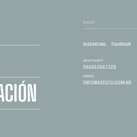
Instagram
Facebook
WHATSAPP
543515327725
EMAIL
INFO@DIFOTO.COM.AR
ACIÓN