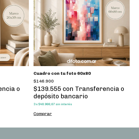
Cuadro con tu foto 60x80
C
$146.900
$
encia o
$139.555
con
Transferencia o
$
depósito bancario
d
3
x
$48.966,67
sin interés
3
x
Comprar
C