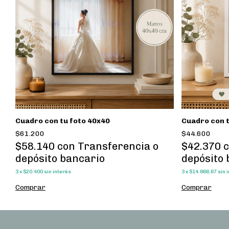
Cuadro con tu foto 40x40
Cuadro con t
$61.200
$44.600
$58.140
con
Transferencia o
$42.370
depósito bancario
depósito 
3
x
$20.400
sin interés
3
x
$14.866,67
sin 
Comprar
Comprar