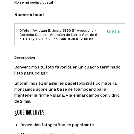
No sé mi código postal
Nuestro local
Difoto - Av. Juan B. Justo 3860 Bº Ayacucho -
Gratis
Córdoba Capital - Atención de Lun. a Vier. de 9
a 13.30 y 15.30 a 20 hs. Sáb. 9.30 a 13.00 hs
Descripción
Convertimos tu foto favorita en un cuadro terminado,
listo para colgar.
Imprimimos tu imagen en papel fotográfico mate, la
montamos sobre una base de foamboard para
mantenerla firme y plana, y la enmarcamos con vidrio
de 2 mm.
¿QUÉ INCLUYE?
Impresión fotográfica en papel mate.