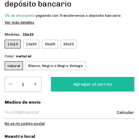
depósito bancario
5% de descuento
pagando con Transferencia o depósito bancario
Ver más detalles
Medidas :
15x15
15x15
15x20
20x20
20x25
Color:
natural
natural
Blanco, Negro o Negro Vintage
Entregas para el CP:
Medios de envío
Calcular
No sé mi código postal
Nuestro local