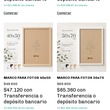
3
x
$14.266,67
sin interés
3
x
$15.266,67
sin interés
Comprar
Comprar
MARCO PARA FOTOS 40x50
MARCO PARA FOTOS 50x70
$49.600
$68.800
$47.120
con
$65.360
con
Transferencia o
Transferencia o
depósito bancario
depósito bancario
3
x
$16.533,33
sin interés
3
x
$22.933,33
sin interés