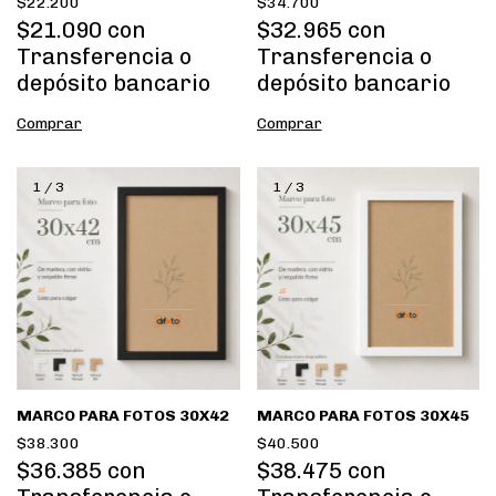
$22.200
$34.700
$21.090
con
$32.965
con
Transferencia o
Transferencia o
depósito bancario
depósito bancario
Comprar
Comprar
1
/
3
1
/
3
MARCO PARA FOTOS 30X42
MARCO PARA FOTOS 30X45
$38.300
$40.500
$36.385
con
$38.475
con